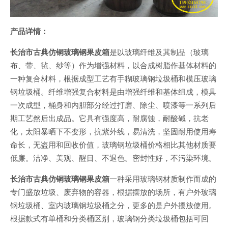
产
品详情：
长治市古典仿铜玻璃钢果皮箱
是以玻璃纤维及其制品（玻璃
布、带、毡、纱等）作为增强材料，以合成树脂作基体材料的
一种复合材料，根据成型工艺有手糊玻璃钢垃圾桶和模压玻璃
钢垃圾桶。纤维增强复合材料是由增强纤维和基体组成，模具
一次成型，桶身和内胆部分经过打磨、除尘、喷漆等一系列后
期工艺然后出成品。它具有强度高，耐腐蚀，耐酸碱，抗老
化，太阳暴晒下不变形，抗紫外线，易清洗，坚固耐用使用寿
命长，无盗用和回收价值，玻璃钢垃圾桶价格相比其他材质要
低廉。洁净、美观、醒目、不退色。密封性好，不污染环境。
长治市古典仿铜玻璃钢果皮箱
一种采用玻璃钢材质制作而成的
专门盛放垃圾、废弃物的容器，根据摆放的场所，有户外玻璃
钢垃圾桶、室内玻璃钢垃圾桶之分，更多的是户外摆放使用。
根据款式有单桶和分类桶区别，玻璃钢分类垃圾桶包括可回