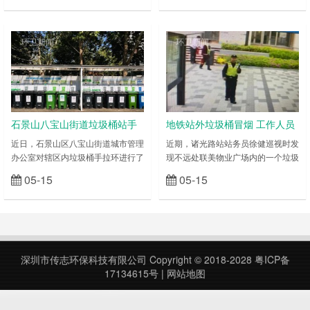
类“机器换人”的先进经验，以进一步
建垃圾亭工作。 过去的垃圾存
推动新嘉街道垃圾分类工作的创新与
放点，脏、乱、差是它们的代名词，
发展，“分”出新嘉新风貌。 花园
解决这一问题是关乎人居环境提升的
环卫新闻
环卫新闻
社区新秀苑小区作为南湖区垃圾分类
重中之重，经过一系列考察研判，按
工作的先行者，率先引入了智能化垃
照村庄规模大小，每村设置 3-4 个垃
圾分类设备，实现了“机器换人”的垃
圾箱集中存放点，鼓励有条件的村安
圾分类新模式。此次参观学习，着
排保洁员上门收垃圾，实现垃圾定时
重……
收……
石景山八宝山街道垃圾桶站手
地铁站外垃圾桶冒烟 工作人员
拉环换新
果断处置
近日，石景山区八宝山街道城市管理
近期，诸光路站站务员徐健巡视时发
办公室对辖区内垃圾桶手拉环进行了
现不远处联美物业广场内的一个垃圾
更换。换新后的“小拉手”，不仅干净
桶正在冒烟，察觉到异样的他迅速上
05-15
05-15
立刻查看
立刻查看
卫生，让人眼前一亮，还对应着不同
前确认，并向车站值班员汪嘉诚与值
垃圾桶的颜色，使分类更加一目了
班站长张双佳汇报现场位置和情况。
然，成为了小区里一道靓丽的风景
汪嘉诚立即通知站务员李国民携带灭
线。 据悉，因长期风吹、日晒、雨
火器进行处置，并第一时间通知驻站
淋、垃圾腐蚀以及清运搬挪等原因，
民警。与此同时，张双佳接报后也迅
辖区内的垃圾桶手拉环存在不同程度
速从 2 号口赶来，发现是由多个未
深圳市传志环保科技有限公司 Copyright © 2018-2028
粤ICP备
的损坏，这不但影响了垃圾桶的正常
完全熄灭的烟头引燃了垃圾桶内的塑
17134615号
|
网站地图
使用，还影响了市容。 为进一步改
料瓶导致的火情。 此时，李国民已
善人居环境……
携带灭……