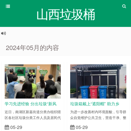
山西垃圾桶
2024年05月的内容
环卫新闻
环卫新闻
学习先进经验 分出垃圾“新风
垃圾箱戴上“遮阳帽” 助力乡
貌”
村“换新颜”
近日，南湖区新嘉街道分类办组织辖
为进一步改善村内环境面貌，引导群
区各社区垃圾分类工作人员及居民代
众自觉维护公共卫生，营造干净、整
表，前往南湖区“物管一体化”示范小
洁、文明、有序的宜居环境，潍坊青
05-29
05-29
立刻查看
立刻查看
区新秀苑，深入参观学习其垃圾分
州市邵庄镇开展垃圾箱集中存放、搭