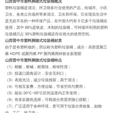
山西晋中市塑料脚踏式垃圾桶概况
塑料垃圾桶是清洁、环卫很多行业使用的产品，给城市、小区
卫生、各类公共场所带来清洁、卫生和环保。它在现实生活中
是无处不在的一种环保产品，在中国大约有 5 亿多个垃圾桶在
使用，其中 66%是铁皮、木制的垃圾桶，可特循环利用的塑料
垃圾桶只占 30%塑料垃圾桶还存在很大的使用空间。
山西晋中市塑料脚踏式垃圾桶材质
由于是有塑料做的，所以称为塑料垃圾桶，成分：高密度聚乙
烯 HDPE 或聚丙烯 PP 聚丙烯两种新全新塑胶
山西晋中市塑料脚踏式垃圾桶特点
（1）耐酸，耐碱，耐腐蚀，耐候性强；
（2）投递口圆角设计，安全无利口；
（3）表面光洁，减少垃圾残留，易于清洁；
（4）可相互套叠，方便运输，节省空间与费用；
（5）能在-30℃~65℃区间温度内正常使用；
（6）有多款颜色选择，可根据分类需求随心搭配；
（7）广泛适用于各种环境，更可用于垃圾分类收集，如物
业、工厂、环卫等；