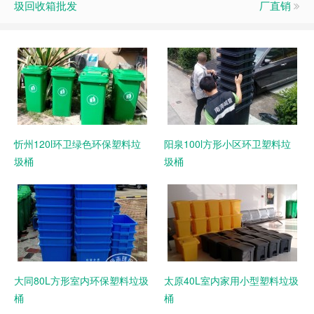
圾回收箱批发
厂直销
忻州120l环卫绿色环保塑料垃
阳泉100l方形小区环卫塑料垃
圾桶
圾桶
大同80L方形室内环保塑料垃圾
太原40L室内家用小型塑料垃圾
桶
桶