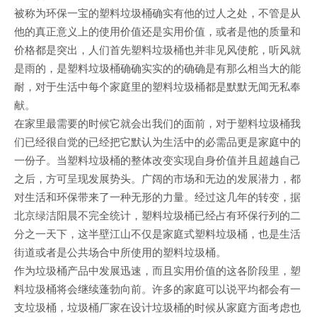
被称为环保一宝的塑料垃圾桶确实有他的过人之处，不管是从
他的真正意义上的使用价值还是实用价值，或者是他的质量和
价格都是突出，人们首先塑料垃圾桶也并非见风使舵，听风就
是雨的，是塑料垃圾桶确确实实的的确确是有那么相当大的能
耐，对于生活中每个家庭里的塑料垃圾桶都是默默无闻无私奉
献。
在家里最需要的时候它就会出我们的面前，对于塑料垃圾桶我
们已经很自觉的已经把它默认为生活中的必需品更是家庭中的
一份子。当塑料垃圾桶的整体改变实现自身价值并且超越自己
之后，方可呈现发展势头。广阔的市场和无边的发展潜力，都
对生活和环保带来了一种无形的力量。经过这几年的转变，据
北京绿洁阳晨不完全统计，塑料垃圾桶已经占有环保行列的二
分之一天下，这半壁江山不仅是家庭式塑料垃圾桶，也是生活
街道或者是公共场合中所使用的塑料垃圾桶。
作为垃圾桶产品中发展迅速，而且实用价值的这各阶段里，塑
料垃圾桶将会继续蓬勃向前。许多的家庭可以说平均都会有一
支垃圾桶，垃圾桶厂家在设计垃圾桶的时候从家庭方面考虑也