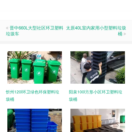
晋中660L大型社区环卫塑料
太原40L室内家用小型塑料垃圾
垃圾车
桶
忻州120l环卫绿色环保塑料垃
阳泉100l方形小区环卫塑料垃
圾桶
圾桶