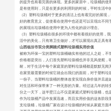
的提升也有着完善的体现。更多的家居中，垃圾桶的使
是有使用到，只是在更多的利用到的时候，平时生活中
（2）塑料垃圾桶对于更多的清洁上也有着完好的展现
好的教育意义，促使着在使用中也还是可以呈现出不同
的展现出垃圾桶在使用中更为人性化的设计理念。
（3）塑料垃圾桶在很多的环境中都有着很好的使用，
活中的美化，只有将卫生做好，才可以展现出真正具有
山西临汾市双分类脚踏式塑料垃圾桶实用价值
被称为环保一宝的塑料垃圾桶确实有他的过人之处，不
价格都是突出，人们首先塑料垃圾桶也并非见风使舵，
耐，对于生活中每个家庭里的塑料垃圾桶都是默默无闻
在家里最需要的时候它就会出我们的面前，对于塑料垃
一份子。当塑料垃圾桶的整体改变实现自身价值并且超
对生活和环保带来了一种无形的力量。经过这几年的转
分之一天下，这半壁江山不仅是家庭式塑料垃圾桶，也
作为垃圾桶产品中发展迅速，而且实用价值的这各阶段
支垃圾桶，垃圾桶厂家在设计垃圾桶的时候从家庭方面