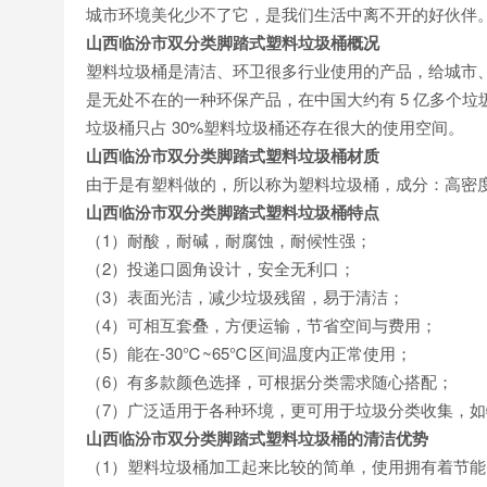
城市环境美化少不了它，是我们生活中离不开的好伙伴
山西临汾市双分类脚踏式塑料垃圾桶概况
塑料垃圾桶是清洁、环卫很多行业使用的产品，给城市
是无处不在的一种环保产品，在中国大约有 5 亿多个垃
垃圾桶只占 30%塑料垃圾桶还存在很大的使用空间。
山西临汾市双分类脚踏式塑料垃圾桶材质
由于是有塑料做的，所以称为塑料垃圾桶，成分：高密度聚乙
山西临汾市双分类脚踏式塑料垃圾桶特点
（1）耐酸，耐碱，耐腐蚀，耐候性强；
（2）投递口圆角设计，安全无利口；
（3）表面光洁，减少垃圾残留，易于清洁；
（4）可相互套叠，方便运输，节省空间与费用；
（5）能在-30℃~65℃区间温度内正常使用；
（6）有多款颜色选择，可根据分类需求随心搭配；
（7）广泛适用于各种环境，更可用于垃圾分类收集，
山西临汾市双分类脚踏式塑料垃圾桶的清洁优势
（1）塑料垃圾桶加工起来比较的简单，使用拥有着节