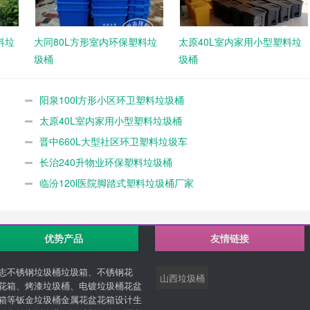
料垃
大同80L方形室内环保塑料垃
太原40L室内家用小型塑料垃
圾桶
圾桶
阳泉100l方形小区环卫塑料垃圾桶
太原40L室内家用小型塑料垃圾桶
晋中660L大型社区环卫塑料垃圾车
长治240升物业环保塑料垃圾桶
临汾120l医院脚踏式塑料垃圾桶厂家
优势产品
友情链接
志不锈钢垃圾桶垃圾箱、不锈钢花
山西垃圾桶
花箱、烤漆垃圾桶、电镀垃圾桶花盆
箱等钣金垃圾桶金属花盆花箱设计生