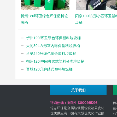
忻州120l环卫绿色环保塑料垃
阳泉100l方形小区环卫塑
圾桶
圾桶
忻州120l环卫绿色环保塑料垃圾桶
大同80L方形室内环保塑料垃圾桶
吕梁240升绿色厨余塑料垃圾桶
朔州120l中间脚踏式塑料分类垃圾桶
晋城120升脚踏式塑料垃圾桶
关于我们
咨询热线：刘先生13902465298
传
传志环保是金属垃圾桶垃圾箱果皮箱
盆
优质供应商，拥有大型现代化作业的
花