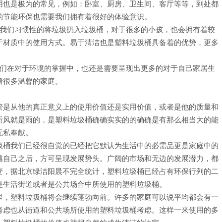
用也是极为的常见，例如：卧室、厨房、卫生间、客厅等等，到处都
的节能环保也需要我们拥有着很好的体验意识。
，我们习惯性的将垃圾扔入垃圾桶，对于很多的小孩，也会拥有着较
于材质中的使用方式。易于清洁也是塑料垃圾桶具备着的优势，更多
我们在对于环境的掌握中，也还是需要呈现出更多的对于自己家居生
着很多温馨的家庭。
管是从他的真正意义上的使用价值还是实用价值，或者是他的质量和
听风就是雨的，是塑料垃圾桶确确实实的的确确是有那么相当大的能
无私奉献。
圾桶我们已经很自觉的已经把它默认为生活中的必需品更是家庭中的
越自己之后，方可呈现发展势头。广阔的市场和无边的发展潜力，都
变，据北京绿洁阳晨不完全统计，塑料垃圾桶已经占有环保行列的二
是生活街道或者是公共场合中所使用的塑料垃圾桶。
里，塑料垃圾桶将会继续蓬勃向前。许多的家庭可以说平均都会有一
考虑也从街道和公共场所使用的塑料垃圾桶考虑。这样一来使用的多