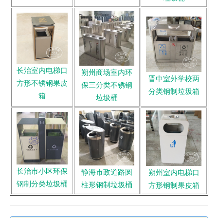
长治室内电梯口
朔州商场室内环
晋中室外学校两
方形不锈钢果皮
保三分类不锈钢
分类钢制垃圾箱
箱
垃圾桶
长治市小区环保
静海市政道路圆
朔州室内电梯口
钢制分类垃圾桶
柱形钢制垃圾桶
方形钢制果皮箱