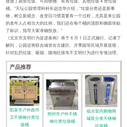
摆放了厨余垃圾、可回收物、有害垃圾、其他垃圾 4 类垃圾
桶。”天坛公园管理科科长赵忠华介绍，“垃圾分类还是新事
物，树立新观念、改变旧习惯需要有一个过程，尤其是来公园
的老年人占相当大的比例，我们还在每个桶的顶部和侧面张贴
了标识，指导大家准确投放。”
《北京市文明行为促进条例》将于 6 月 1 日正式施行。记者了
解到，公园还将联合城管在古建区、月季园等区域开展巡视，
针对乱扔垃圾、吸烟、随地吐痰等不文明行为进行专项治理。
产品推荐
阳泉市户外政环
临汾室内购物商
朔州市户外不锈
卫不锈钢分类垃
城双分类不锈钢
钢分类垃圾桶
圾桶
垃圾桶