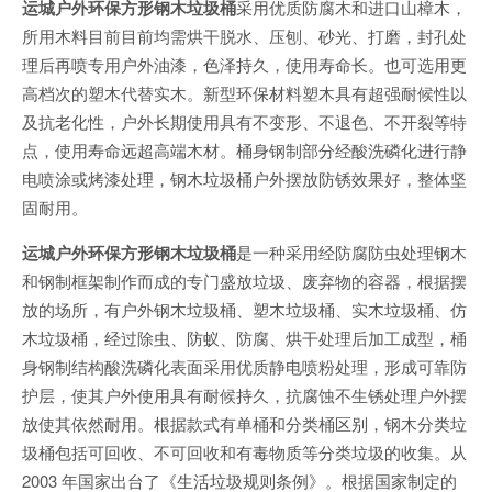
运城户外环保方形钢木垃圾桶
采用优质防腐木和进口山樟木，
所用木料目前目前均需烘干脱水、压刨、砂光、打磨，封孔处
理后再喷专用户外油漆，色泽持久，使用寿命长。也可选用更
高档次的塑木代替实木。新型环保材料塑木具有超强耐候性以
及抗老化性，户外长期使用具有不变形、不退色、不开裂等特
点，使用寿命远超高端木材。桶身钢制部分经酸洗磷化进行静
电喷涂或烤漆处理，钢木垃圾桶户外摆放防锈效果好，整体坚
固耐用。
运城户外环保方形钢木垃圾桶
是一种采用经防腐防虫处理钢木
和钢制框架制作而成的专门盛放垃圾、废弃物的容器，根据摆
放的场所，有户外钢木垃圾桶、塑木垃圾桶、实木垃圾桶、仿
木垃圾桶，经过除虫、防蚁、防腐、烘干处理后加工成型，桶
身钢制结构酸洗磷化表面采用优质静电喷粉处理，形成可靠防
护层，使其户外使用具有耐候持久，抗腐蚀不生锈处理户外摆
放使其依然耐用。根据款式有单桶和分类桶区别，钢木分类垃
圾桶包括可回收、不可回收和有毒物质等分类垃圾的收集。从
2003 年国家出台了《生活垃圾规则条例》。根据国家制定的