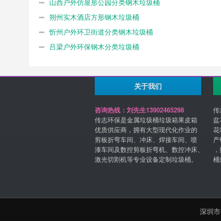
山西户外仿屋形公园分类钢木垃圾桶
朔州实木酒店方形钢木垃圾桶
忻州户外环卫街道分类钢木垃圾桶
吕梁户外环保钢木分类垃圾桶
关于我们
咨询热线：刘先生13902465298
传
传志环保是金属垃圾桶垃圾箱果皮箱
盆
优质供应商，拥有大型现代化作业的
花
剪板折弯车间、冲床、焊接车间、喷
产
漆车间及数控剪板折弯机、数控冲床、
，
激光切割机等专业设备定制垃圾桶。
桶
深圳市传