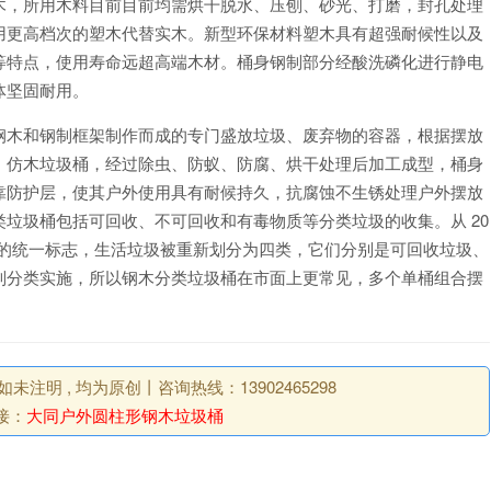
木，所用木料目前目前均需烘干脱水、压刨、砂光、打磨，封孔处理
用更高档次的塑木代替实木。新型环保材料塑木具有超强耐候性以及
等特点，使用寿命远超高端木材。桶身钢制部分经酸洗磷化进行静电
体坚固耐用。
钢木和钢制框架制作而成的专门盛放垃圾、废弃物的容器，根据摆放
、仿木垃圾桶，经过除虫、防蚁、防腐、烘干处理后加工成型，桶身
靠防护层，使其户外使用具有耐候持久，抗腐蚀不生锈处理户外摆放
垃圾桶包括可回收、不可回收和有毒物质等分类垃圾的收集。从 20
定的统一标志，生活垃圾被重新划分为四类，它们分别是可回收垃圾、
制分类实施，所以钢木分类垃圾桶在市面上更常见，多个单桶组合摆
明 , 均为原创丨咨询热线：13902465298
接：
大同户外圆柱形钢木垃圾桶