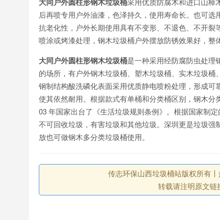
大同户外圆柱形钢木垃圾桶
采用优质防腐木和进口山樟
后再喷专用户外油漆，色泽持久，使用寿命长。也可选
抗老化性，户外长期使用具有不变形、不退色、不开裂
喷涂或烤漆处理，钢木垃圾桶户外摆放防锈效果好，整
大同户外圆柱形钢木垃圾桶
是一种采用经防腐防虫处理
的场所，有户外钢木垃圾桶、塑木垃圾桶、实木垃圾桶
钢制结构酸洗磷化表面采用优质静电喷粉处理，形成可
使其依然耐用。根据款式有单桶和分类桶区别，钢木分类
03 年国家出台了《生活垃圾规则条例》。根据国家制
不可回收垃圾，有害垃圾和其他垃圾。深圳更是垃圾强
放也可做钢木多分类垃圾桶使用。
传志环保山西垃圾桶站版权所有丨如未注
转载请注明原文链