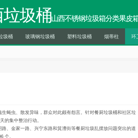
西垃圾桶
山西不锈钢垃圾箱分类果皮
垃圾桶
玻璃钢垃圾桶
塑料垃圾桶
烟蒂柱
环
滋生蝇虫、散发异味，群众对此颇有怨言。针对餐厨垃圾桶和社区垃
 天的集中整治行动。
明路、金家一路、兴宁东路和箕漕街等餐厨垃圾乱摆放问题突出的道
6 个。