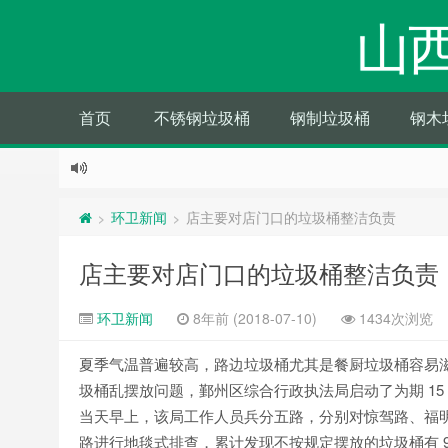
山
首页
不锈钢垃圾桶
钢制垃圾桶
钢木
环卫新闻
店主要对店门口的垃圾桶整洁负责
>
>
店主要对店门口的垃圾桶整洁负责
环卫新闻
8年前 (2018-07-10)
1434次浏览
夏季气温普遍较高，路边垃圾桶尤其是餐厨垃圾桶容易
圾桶乱摆放问题，鄞州区综合行政执法局启动了为期 15
当天早上，该局工作人员兵分五路，分别对惊驾路、福
路进行地毯式排查，累计发现不按规定摆放的垃圾桶有 9