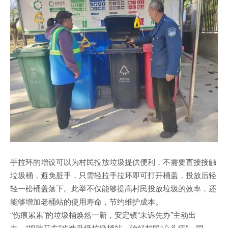
手拉环的增设可以为村民投放垃圾提供便利，不需要直接接触
垃圾桶，避免脏手，只需轻拉手拉环即可打开桶盖，投放后轻
轻一松桶盖落下。此举不仅能够提高村民投放垃圾的效率，还
能够增加老桶站的使用寿命，节约维护成本。
“伤痕累累”的垃圾桶焕然一新，安定镇“未诉先办”主动出
击，“把脉开方”改造升级垃圾桶站，治好村民“心头病”。同