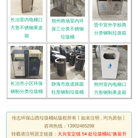
长治室内电梯口
朔州商场室内环
晋中室外学校两
方形不锈钢果皮
保三分类不锈钢
分类钢制垃圾箱
箱
垃圾桶
长治市小区环保
静海市政道路圆
朔州室内电梯口
钢制分类垃圾桶
柱形钢制垃圾桶
方形钢制果皮箱
传志环保山西垃圾桶站版权所有丨如未注明 , 均为原创丨
咨询热线：13902465298
转载请注明原文链接：
大兴安定镇 54 处垃圾桶站“换装升