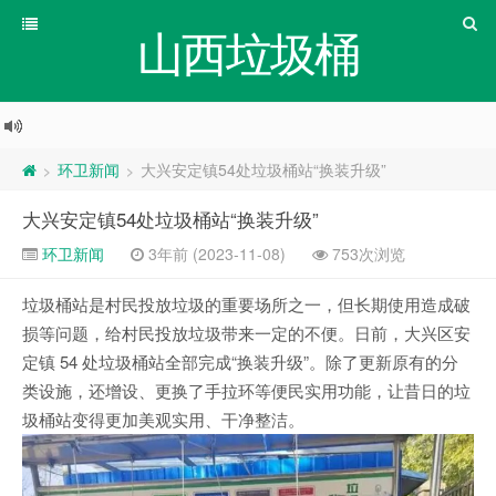
山西垃圾桶
环卫新闻
大兴安定镇54处垃圾桶站“换装升级”
>
>
大兴安定镇54处垃圾桶站“换装升级”
环卫新闻
3年前 (2023-11-08)
753次浏览
垃圾桶站是村民投放垃圾的重要场所之一，但长期使用造成破
损等问题，给村民投放垃圾带来一定的不便。日前，大兴区安
定镇 54 处垃圾桶站全部完成“换装升级”。除了更新原有的分
类设施，还增设、更换了手拉环等便民实用功能，让昔日的垃
圾桶站变得更加美观实用、干净整洁。