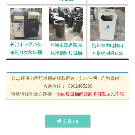
长治市小区环保
静海市政道路圆
朔州室内电梯口
钢制分类垃圾桶
柱形钢制垃圾桶
方形钢制果皮箱
传志环保山西垃圾桶站版权所有丨如未注明 , 均为原创丨
咨询热线：13902465298
转载请注明原文链接：
小区垃圾桶问题颇多引发居民不满
分享 (
0
)