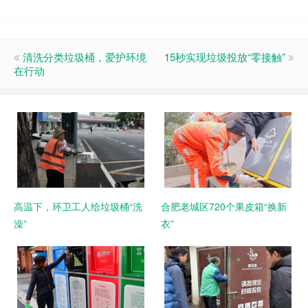
清洗分类垃圾桶，爱护环境
15秒实现垃圾投放“零接触”
在行动
高温下，环卫工人给垃圾桶“洗
合肥老城区720个果皮箱“换新
澡”
衣”