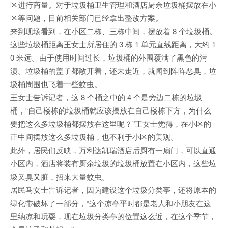
区进行商量。对于垃圾桶卫生管理和酒店厨余垃圾桶摆放在小
区等问题，目前相关部门已经拿出整改方案。
来到现场看到，在小区二栋、三栋中间，摆放着 8 个垃圾桶。
这些垃圾桶距离王女士所居住的 3 栋 1 单元直线距离，大约 1
0 米远。由于使用时间过长，垃圾桶的外围覆满了黑色的污
渍。垃圾桶的盖子都敞开着，还未走近，就闻到阵阵恶臭，垃
圾桶周围也飞着一些蚊虫。
王女士告诉记者，这 8 个桶之中的 4 个是旁边二栋的垃圾
桶，“自己楼栋的垃圾桶就应该摆放在自己楼栋下方，为什么
要把这么多垃圾桶都摆放在这里呢？”王女士觉得，在小区的
正中间摆放这么多垃圾桶，也不利于小区的美观。
此外，居民们反映，万利达凯瑞酒店后厨有一扇门，可以直通
小区内，酒店将装有厨余垃圾的垃圾桶放置在小区内，这些垃
圾又臭又脏，招来大量蚊虫。
居民马女士告诉记者，因为建设这个垃圾分类亭，还将原本的
绿化带破坏了一部分，“这个凉亭平时都是老人和小朋友在这
里纳凉和玩耍，现在垃圾分类亭的位置这么近，在这个季节，