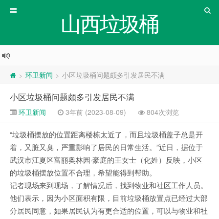
山西垃圾桶
环卫新闻
小区垃圾桶问题颇多引发居民不满
>
>
小区垃圾桶问题颇多引发居民不满
环卫新闻
3年前 (2023-08-09)
804次浏览
“垃圾桶摆放的位置距离楼栋太近了，而且垃圾桶盖子总是开
着，又脏又臭，严重影响了居民的日常生活。”近日，据位于
武汉市江夏区富丽奥林园·豪庭的王女士（化姓）反映，小区
的垃圾桶摆放位置不合理，希望能得到帮助。
记者现场来到现场，了解情况后，找到物业和社区工作人员。
他们表示，因为小区面积有限，目前垃圾桶放置点已经过大部
分居民同意，如果居民认为有更合适的位置，可以与物业和社