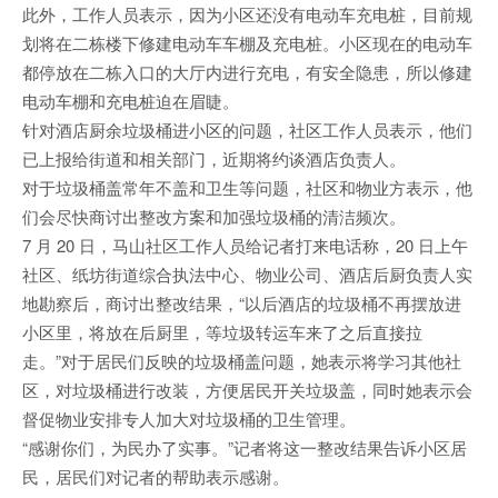
此外，工作人员表示，因为小区还没有电动车充电桩，目前规
划将在二栋楼下修建电动车车棚及充电桩。小区现在的电动车
都停放在二栋入口的大厅内进行充电，有安全隐患，所以修建
电动车棚和充电桩迫在眉睫。
针对酒店厨余垃圾桶进小区的问题，社区工作人员表示，他们
已上报给街道和相关部门，近期将约谈酒店负责人。
对于垃圾桶盖常年不盖和卫生等问题，社区和物业方表示，他
们会尽快商讨出整改方案和加强垃圾桶的清洁频次。
7 月 20 日，马山社区工作人员给记者打来电话称，20 日上午
社区、纸坊街道综合执法中心、物业公司、酒店后厨负责人实
地勘察后，商讨出整改结果，“以后酒店的垃圾桶不再摆放进
小区里，将放在后厨里，等垃圾转运车来了之后直接拉
走。”对于居民们反映的垃圾桶盖问题，她表示将学习其他社
区，对垃圾桶进行改装，方便居民开关垃圾盖，同时她表示会
督促物业安排专人加大对垃圾桶的卫生管理。
“感谢你们，为民办了实事。”记者将这一整改结果告诉小区居
民，居民们对记者的帮助表示感谢。