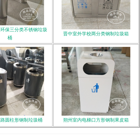
内环保三分类不锈钢垃圾
晋中室外学校两分类钢制垃圾箱
桶
道路圆柱形钢制垃圾桶
朔州室内电梯口方形钢制果皮箱