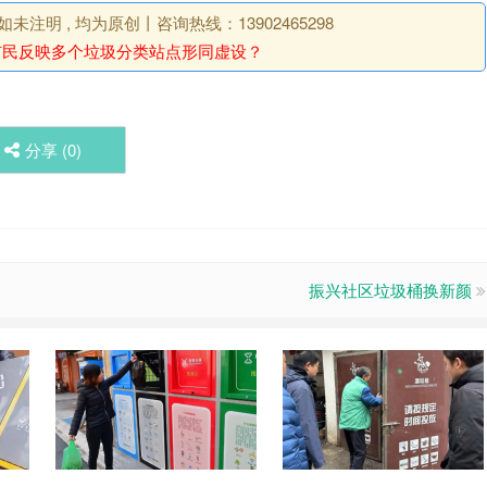
明 , 均为原创丨咨询热线：13902465298
市民反映多个垃圾分类站点形同虚设？
分享 (
0
)
振兴社区垃圾桶换新颜