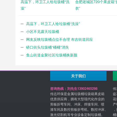
高温下，环卫工人给垃圾桶“洗
合肥老城区720个果皮箱“
澡”
衣”
高温下，环卫工人给垃圾桶“洗澡”
小区不见露天垃圾桶
网友反映垃圾桶点位不合理 布吉街道回应
硚口街头垃圾桶“桶桶”消失
鱼山街道金聚社区垃圾桶换新颜
关于我们
咨询热线：刘先生13902465298
传
传志环保是金属垃圾桶垃圾箱果皮箱
盆
优质供应商，拥有大型现代化作业的
花
剪板折弯车间、冲床、焊接车间、喷
产
漆车间及数控剪板折弯机、数控冲床、
，
激光切割机等专业设备定制垃圾桶。
桶