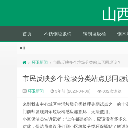
山
首页
不锈钢垃圾桶
钢制垃圾桶
钢木
环卫新闻
市民反映多个垃圾分类站点形同虚设？
>
>
市民反映多个垃圾分类站点形同虚
环卫新闻
3年前 (2023-04-06)
832次浏览
来到我市中心城区生活垃圾分类处理先期试点之一的丰源
门前却发现厨余垃圾桶感应器损坏，无法使用。
小区保洁员告诉记者：“上午都是好的，应该没有坏多久
对此，保洁员建议我们到小区垃圾分类环保驿站了解详细