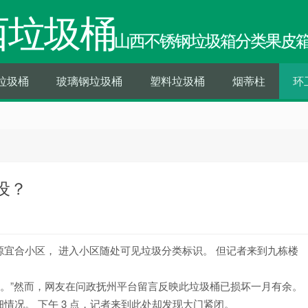
西垃圾桶
山西不锈钢垃圾箱分类果皮
垃圾桶
玻璃钢垃圾桶
塑料垃圾桶
烟蒂柱
环
设？
宜合小区， 进入小区随处可见垃圾分类标识。 但记者来到九栋楼
 。”然而，网友在问政抚州平台留言反映此垃圾桶已损坏一月有余。
情况。 下午 3 点，记者来到此处却发现大门紧闭。