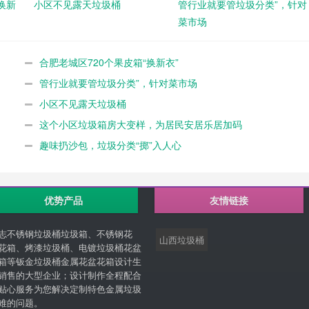
换新
小区不见露天垃圾桶
管行业就要管垃圾分类”，针对
菜市场
合肥老城区720个果皮箱“换新衣”
管行业就要管垃圾分类”，针对菜市场
小区不见露天垃圾桶
这个小区垃圾箱房大变样，为居民安居乐居加码
趣味扔沙包，垃圾分类“掷”入人心
优势产品
友情链接
志不锈钢垃圾桶垃圾箱、不锈钢花
山西垃圾桶
花箱、烤漆垃圾桶、电镀垃圾桶花盆
箱等钣金垃圾桶金属花盆花箱设计生
销售的大型企业；设计制作全程配合
贴心服务为您解决定制特色金属垃圾
难的问题。