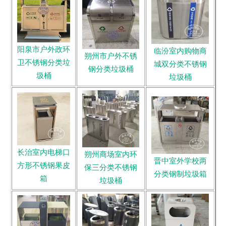
阳泉市户外政环
临汾室内购物商
朔州市户外不锈
卫不锈钢分类垃
城双分类不锈钢
钢分类垃圾桶
圾桶
垃圾桶
长治室内电梯口
朔州商场室内环
晋中室外学校两
方形不锈钢果皮
保三分类不锈钢
分类钢制垃圾箱
箱
垃圾桶