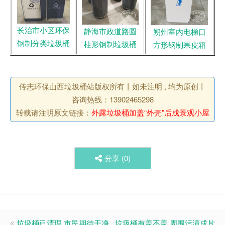
长治市小区环保
静海市政道路圆
朔州室内电梯口
钢制分类垃圾桶
柱形钢制垃圾桶
方形钢制果皮箱
传志环保山西垃圾桶站版权所有丨如未注明 , 均为原创丨
咨询热线：13902465298
转载请注明原文链接：
外露垃圾桶加盖“外壳”后成景观小屋
分享 (
0
)
垃圾桶已清理 市民期待干净
垃圾桶有盖不盖 周围污渍成片