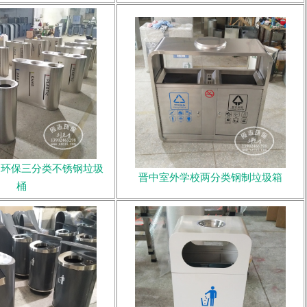
内环保三分类不锈钢垃圾
晋中室外学校两分类钢制垃圾箱
桶