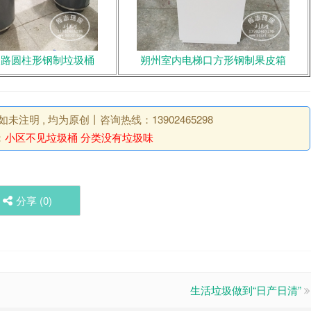
道路圆柱形钢制垃圾桶
朔州室内电梯口方形钢制果皮箱
明 , 均为原创丨咨询热线：13902465298
：
小区不见垃圾桶 分类没有垃圾味
分享 (
0
)
生活垃圾做到“日产日清”