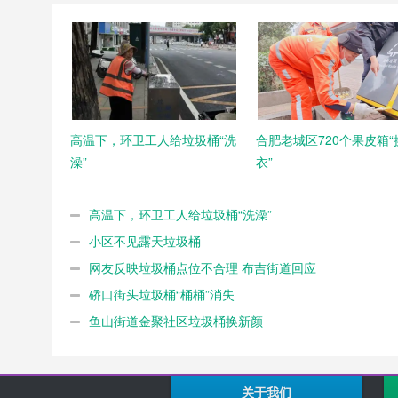
高温下，环卫工人给垃圾桶“洗
合肥老城区720个果皮箱“
澡”
衣”
高温下，环卫工人给垃圾桶“洗澡”
小区不见露天垃圾桶
网友反映垃圾桶点位不合理 布吉街道回应
硚口街头垃圾桶“桶桶”消失
鱼山街道金聚社区垃圾桶换新颜
关于我们