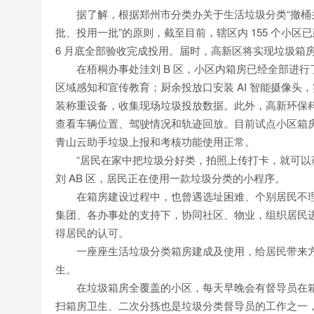
据了解，根据郑州市分类办关于生活垃圾分类“撤桶并
批、投用一批”的原则，截至目前，辖区内 155 个小区已建成
6 月底全部验收完成投用。届时，高新区将实现垃圾箱
在梧桐办事处洼刘 B 区，小区内箱房已经全部进行了
区域感知和宣传教育；厨余投放口安装 AI 智能摄像头
装称重设备，收集现场垃圾投放数据。此外，高新环保科
查看车辆位置、驾驶情况和轨迹回放。目前试点小区箱房
青山云助手垃圾上报和考核功能使用正常。
“居民在家中把垃圾分好类，拍照上传打卡，就可以获
刘 AB 区，居民正在使用一款垃圾分类的小程序。
在箱房建设过程中，也曾遇选址困难、个别居民不理
集团、各办事处的支持下，协同社区、物业，组织居民
得居民的认可。
一座座生活垃圾分类箱房建成及使用，给居民带来方
生。
在垃圾箱房全覆盖的小区，每天早晚会有督导员在箱
扫箱房卫生、二次分拣也是垃圾分类督导员的工作之一