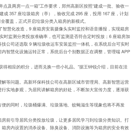
点及两房一点一箱”工作要求，郑州高新区按照“建成一批、验收一
 357 座垃圾箱房（亭），验收完成 295 座，投用 167 座，计划
房全覆盖，正式开启垃圾分类入箱房的新模式。
智慧化改造，9 座箱房安装摄像头实时监控和语音播报，实现箱房
，实时监测分类投放准确率，也可监测是否符合定时投放；6 座箱房加
技公司还选取 9 辆垃圾收运车安装监控一体机，在系统后台可实时
内智慧化设施运转正常，系统后台个别数据正在调整，管理端 APP
得相应的积分，进而兑换一些小礼品。”据王钟锐介绍，目前在洼
解等问题。高新环保科技公司在高新区城市管理局、高新智慧运营
进行实地参观，为居民讲解箱房的好处，不断加大宣传力度，逐渐获
便的同时，垃圾桶爆满、垃圾落地、蚊蝇滋生等现象也将不再发
房前引导居民分类投放垃圾，让更多居民学习到垃圾分类知识。打
，箱房内设置的消杀设备、除臭设备、消防设施等为箱房的安全有效