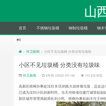
山
首页
不锈钢垃圾桶
钢制垃圾桶
钢木
环卫新闻
小区不见垃圾桶 分类没有垃圾味
>
>
小区不见垃圾桶 分类没有垃圾味
环卫新闻
4年前 (2022-03-16)
1012次浏览
高新区梧桐办事处洼刘 B 区的陈大叔拎着垃圾，边走边
已成为洼刘小区的新时尚。当天河南省住建厅城管处副
新区城市管理局副局长刘少民、梧桐办事处副主任王钟