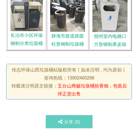
长治市小区环保
静海市政道路圆
朔州室内电梯口
钢制分类垃圾桶
柱形钢制垃圾桶
方形钢制果皮箱
传志环保山西垃圾桶站版权所有丨如未注明 , 均为原创丨
咨询热线：13902465298
转载请注明原文链接：
五台山商贩垃圾桶拾香烛，包装后
佯正货出售
分享 (
0
)