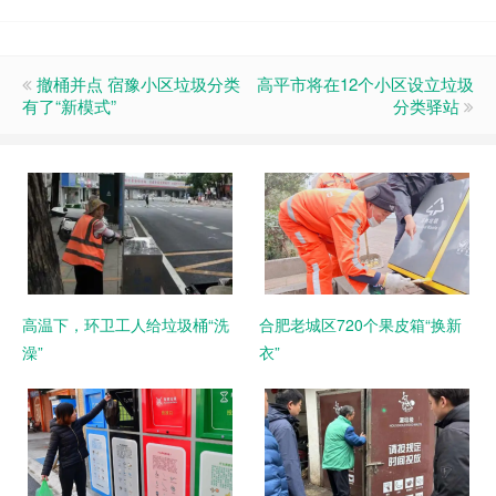
撤桶并点 宿豫小区垃圾分类
高平市将在12个小区设立垃圾
有了“新模式”
分类驿站
高温下，环卫工人给垃圾桶“洗
合肥老城区720个果皮箱“换新
澡”
衣”