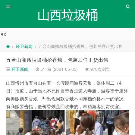
山西垃圾桶
环卫新闻
五台山商贩垃圾桶拾香烛，包装后佯正货出售
>
>
五台山商贩垃圾桶拾香烛，包装后佯正货出售
环卫新闻
5年前 (2021-05-05)
970次浏览
山西忻州市五台山在五一长假期间游客云集，媒体周二（4
日）报道，由于当地不允许自带香烛进入寺庙，游客需于庙外
向摊贩购买香烛，却出现同款香烛不同摊档价格不一的情况。
有商贩警告指，低价香烛是回收来的，奉劝游客别贪便宜。