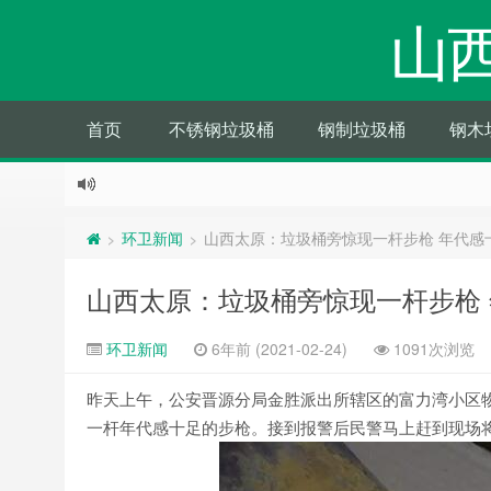
山
首页
不锈钢垃圾桶
钢制垃圾桶
钢木
环卫新闻
山西太原：垃圾桶旁惊现一杆步枪 年代感
>
>
山西太原：垃圾桶旁惊现一杆步枪
环卫新闻
6年前 (2021-02-24)
1091次浏览
昨天上午，公安晋源分局金胜派出所辖区的富力湾小区
一杆年代感十足的步枪。接到报警后民警马上赶到现场