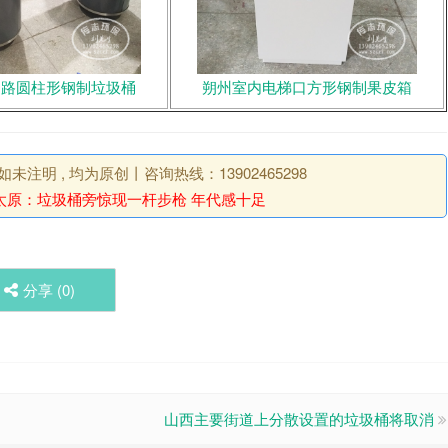
道路圆柱形钢制垃圾桶
朔州室内电梯口方形钢制果皮箱
明 , 均为原创丨咨询热线：13902465298
太原：垃圾桶旁惊现一杆步枪 年代感十足
分享 (
0
)
山西主要街道上分散设置的垃圾桶将取消