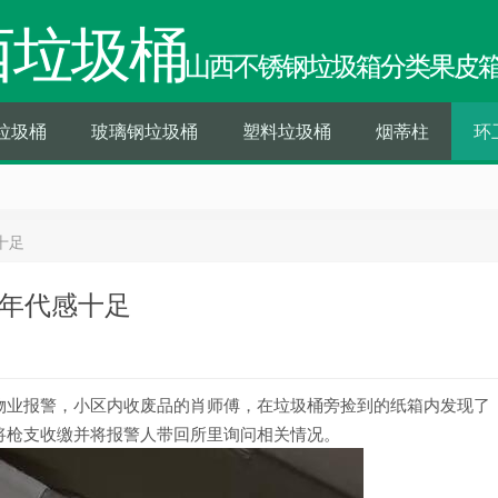
西垃圾桶
山西不锈钢垃圾箱分类果皮
垃圾桶
玻璃钢垃圾桶
塑料垃圾桶
烟蒂柱
环
十足
 年代感十足
物业报警，小区内收废品的肖师傅，在垃圾桶旁捡到的纸箱内发现了
将枪支收缴并将报警人带回所里询问相关情况。