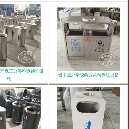
内环保三分类不锈钢垃圾
晋中室外学校两分类钢制垃圾箱
桶