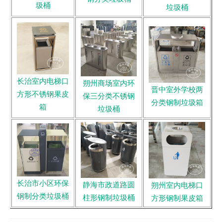
圾桶
垃圾桶
长治室内电梯口
朔州商场室内环
晋中室外学校两
方形不锈钢果皮
保三分类不锈钢
分类钢制垃圾箱
箱
垃圾桶
长治市小区环保
静海市政道路圆
朔州室内电梯口
钢制分类垃圾桶
柱形钢制垃圾桶
方形钢制果皮箱