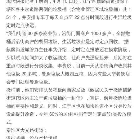
现代快报记者了解到，4 月 10 日起，江宁区麒麟街道撤除了
辖区各主次道路两侧的垃圾桶（含物业管理区域垃圾桶）共 1
51 个，并安排专车于每天 8 点至 22 点分时间段进行生活垃圾
定时定点收运。
“我们街道 30 多条商业街，沿街门面商户 1000 多户，全部撤
桶后沿街商户的餐厨垃圾、生活垃圾都是定时定点回收。”据
麒麟街道城管办主任李隽介绍，定时定点投放还在摸索阶段，
所以试点期间加大了收运频次，让商户先适应起来，后期将在
重点时段进行分类收集。李隽说，目前一天从沿街商户收到其
他垃圾 20 多吨，餐厨垃圾大概四五吨，因为有些大型餐饮店
会专门处理餐厨垃圾。
撤桶前，他们安排队员积极向商家发放《致居民关于撤除麒麟
街道辖区内主次干道垃圾桶的一封信》，宣讲、解释撤除垃圾
桶的重要性和意义。同时，江宁区也在加快推进小区分类投放
设施提升改造，今年 60%的居住区推行“定时定点”分类投放模
式。
秦淮区大光路街道：
沿街减桶，设分类垃圾桶