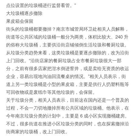
点位设置的垃圾桶进行监督看管。”
大垃圾桶逐步撤除
果皮箱会保留
街头的垃圾桶都要撤掉？南京市城管局环卫处相关人员解释，
街道等公共区域的垃圾桶一般分为两类，体积比较大、240 升
的俗称大垃圾桶，主要供沿街店铺倾倒生活垃圾和餐厨垃圾。
从垃圾分类趋势来看，这类垃圾桶是要逐步撤除的，改为沿街
上门回收。“沿街店家的餐厨垃圾占全市餐厨垃圾很大一部
分，之前有很多店家把泔水倒进窨井，或是卖给无资质的收运
企业，容易出现地沟油回流餐桌的情况。”相关人员表示，街
道上另一类垃圾桶是小型的果皮箱，主要是供行人扔塑料瓶等
可回收物或是废纸巾等其他垃圾的，会保留。
关于垃圾分类，相关人员表示，目前这在国内还是一个普及的
过程，不会一刀切地撤掉所有公共区域的垃圾桶。他表示，在
今年南京垃圾分类的计划中，主要是 6 成小区实现撤桶建房。
不过，很多街道在推进小区垃圾分类的同时，也在探索撤掉沿
街商家的垃圾桶，改上门回收。