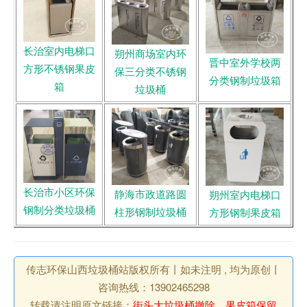
长治室内电梯口
朔州商场室内环
晋中室外学校两
方形不锈钢果皮
保三分类不锈钢
分类钢制垃圾箱
箱
垃圾桶
长治市小区环保
静海市政道路圆
朔州室内电梯口
钢制分类垃圾桶
柱形钢制垃圾桶
方形钢制果皮箱
传志环保山西垃圾桶站版权所有丨如未注明 , 均为原创丨
咨询热线：13902465298
转载请注明原文链接：
街头大垃圾桶撤除，果皮箱保留