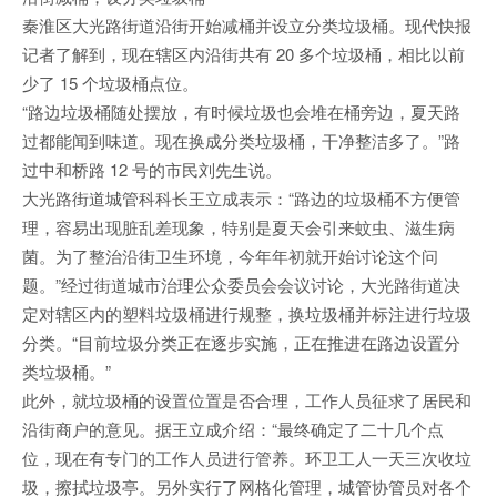
秦淮区大光路街道沿街开始减桶并设立分类垃圾桶。现代快报
记者了解到，现在辖区内沿街共有 20 多个垃圾桶，相比以前
少了 15 个垃圾桶点位。
“路边垃圾桶随处摆放，有时候垃圾也会堆在桶旁边，夏天路
过都能闻到味道。现在换成分类垃圾桶，干净整洁多了。”路
过中和桥路 12 号的市民刘先生说。
大光路街道城管科科长王立成表示：“路边的垃圾桶不方便管
理，容易出现脏乱差现象，特别是夏天会引来蚊虫、滋生病
菌。为了整治沿街卫生环境，今年年初就开始讨论这个问
题。”经过街道城市治理公众委员会会议讨论，大光路街道决
定对辖区内的塑料垃圾桶进行规整，换垃圾桶并标注进行垃圾
分类。“目前垃圾分类正在逐步实施，正在推进在路边设置分
类垃圾桶。”
此外，就垃圾桶的设置位置是否合理，工作人员征求了居民和
沿街商户的意见。据王立成介绍：“最终确定了二十几个点
位，现在有专门的工作人员进行管养。环卫工人一天三次收垃
圾，擦拭垃圾亭。另外实行了网格化管理，城管协管员对各个