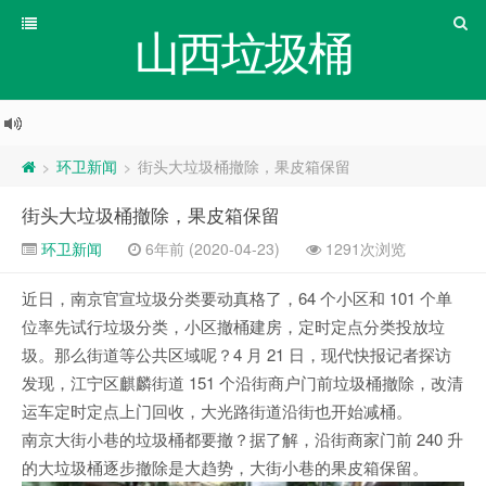
山西垃圾桶
环卫新闻
街头大垃圾桶撤除，果皮箱保留
>
>
街头大垃圾桶撤除，果皮箱保留
环卫新闻
6年前 (2020-04-23)
1291次浏览
近日，南京官宣垃圾分类要动真格了，64 个小区和 101 个单
位率先试行垃圾分类，小区撤桶建房，定时定点分类投放垃
圾。那么街道等公共区域呢？4 月 21 日，现代快报记者探访
发现，江宁区麒麟街道 151 个沿街商户门前垃圾桶撤除，改清
运车定时定点上门回收，大光路街道沿街也开始减桶。
南京大街小巷的垃圾桶都要撤？据了解，沿街商家门前 240 升
的大垃圾桶逐步撤除是大趋势，大街小巷的果皮箱保留。