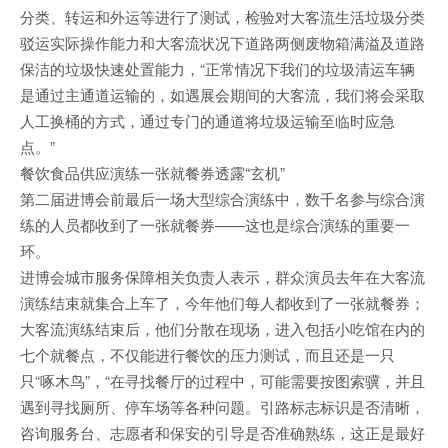
分类、转运和外运等进行了测试，检验对大客流生活垃圾分类
驳运实际操作能力和大客流状况下道路两侧废物箱满溢及道路
保洁的垃圾快速处置能力，“正常情况下我们的垃圾清运车辆
是通过主通道运输的，如遇展会期间的大客流，我们将会采取
人工换桶的方式，通过专门的通道将垃圾运输至临时应急
点。”
餐饮食品供应演练一张就餐券透露“玄机”
第二届进博会前最后一场大型综合演练中，数千名参与综合演
练的人员都收到了一张就餐券——这也是综合演练的重要一
环。
进博会城市服务保障相关负责人表示，群众演员去年在大客流
演练结束就集合上车了，今年他们每人都收到了一张就餐券；
大客流演练结束后，他们分散在现场，进入包括小吃馆在内的
七个就餐点，不仅能进行餐饮的压力测试，而且还是一只
只“啄木鸟”，“在寻找餐厅的过程中，可能需要按图索骥，并且
遇到寻找厕所、停车场等各种问题。引路标志标识是否清晰，
咨询服务台、志愿者和保安的引导是否准确熟练，这正是最好