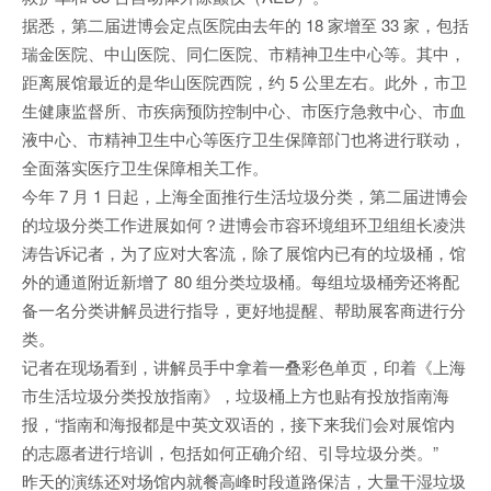
据悉，第二届进博会定点医院由去年的 18 家增至 33 家，包括
瑞金医院、中山医院、同仁医院、市精神卫生中心等。其中，
距离展馆最近的是华山医院西院，约 5 公里左右。此外，市卫
生健康监督所、市疾病预防控制中心、市医疗急救中心、市血
液中心、市精神卫生中心等医疗卫生保障部门也将进行联动，
全面落实医疗卫生保障相关工作。
今年 7 月 1 日起，上海全面推行生活垃圾分类，第二届进博会
的垃圾分类工作进展如何？进博会市容环境组环卫组组长凌洪
涛告诉记者，为了应对大客流，除了展馆内已有的垃圾桶，馆
外的通道附近新增了 80 组分类垃圾桶。每组垃圾桶旁还将配
备一名分类讲解员进行指导，更好地提醒、帮助展客商进行分
类。
记者在现场看到，讲解员手中拿着一叠彩色单页，印着《上海
市生活垃圾分类投放指南》，垃圾桶上方也贴有投放指南海
报，“指南和海报都是中英文双语的，接下来我们会对展馆内
的志愿者进行培训，包括如何正确介绍、引导垃圾分类。”
昨天的演练还对场馆内就餐高峰时段道路保洁，大量干湿垃圾