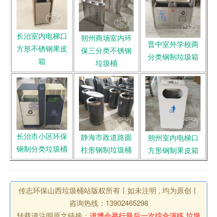
长治室内电梯口
朔州商场室内环
晋中室外学校两
方形不锈钢果皮
保三分类不锈钢
分类钢制垃圾箱
箱
垃圾桶
长治市小区环保
静海市政道路圆
朔州室内电梯口
钢制分类垃圾桶
柱形钢制垃圾桶
方形钢制果皮箱
传志环保山西垃圾桶站版权所有丨如未注明 , 均为原创丨
咨询热线：13902465298
转载请注明原文链接：
进博会举行最后一次综合演练 垃圾