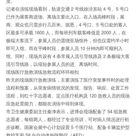
度。
记者在演练现场看到，轨道交通 2 号线徐泾东站 4 号、5 号口
已作为展客商进场、离场主要出入口。在入场高峰时段，展
商、观众也只需步行几百米。据悉，4 号口、5 号口处的蓄人
区最多可承载 1600 人，而每班列车载客峰值是 2000 人，在
极端大客流下，参展人员仍需绕至场馆外，但也仅需约半小时
即可入馆。而在平峰时段，参展人员 10 分钟内即可顺利入
馆。同时，现场共设有 4 条常规人流引导线路及 2 条极端大客
流引导线路，以缩短参展人员的进、离场时间。
现场医疗急救演练急救流程环环相扣
昨天的现场医疗急救演练，主要演练了医疗突发事件时的处理
流程和预案，从突发病情状况的发现、报告、响应、处置工作
流程，到红十字志愿者、定点医疗机构及 120 急救人员的现场
应急处置能力，都能在演练中得到体现。
市卫生健康委副主任秦净表示，进博会现场配备了 54 组急救
志愿者，每组两人，都经过了专业培训，可对病人情况进行初
步诊断。国家会展中心计划设置 5 个医疗站、配备 6 辆监护型
救护车和 58 台自动体外除颤仪（AED）。