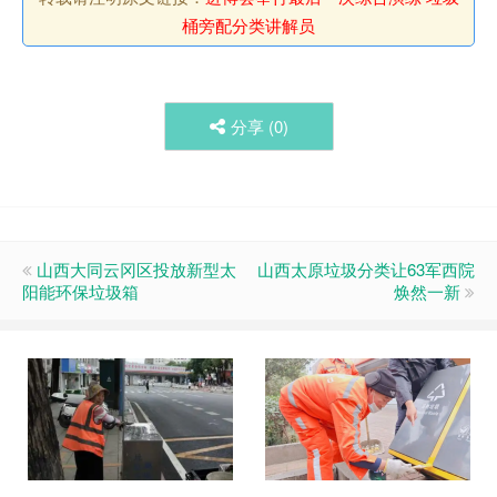
桶旁配分类讲解员
分享 (
0
)
山西大同云冈区投放新型太
山西太原垃圾分类让63军西院
阳能环保垃圾箱
焕然一新