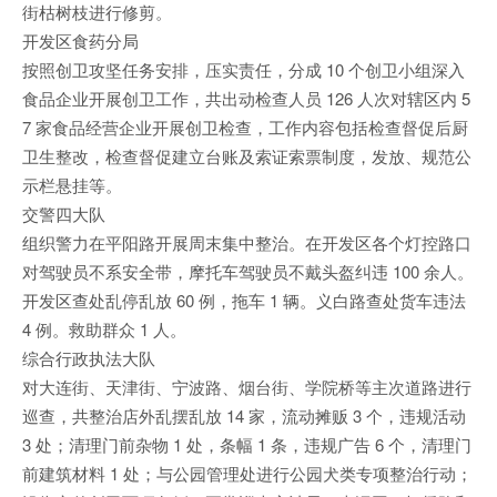
街枯树枝进行修剪。
开发区食药分局
按照创卫攻坚任务安排，压实责任，分成 10 个创卫小组深入
食品企业开展创卫工作，共出动检查人员 126 人次对辖区内 5
7 家食品经营企业开展创卫检查，工作内容包括检查督促后厨
卫生整改，检查督促建立台账及索证索票制度，发放、规范公
示栏悬挂等。
交警四大队
组织警力在平阳路开展周末集中整治。在开发区各个灯控路口
对驾驶员不系安全带，摩托车驾驶员不戴头盔纠违 100 余人。
开发区查处乱停乱放 60 例，拖车 1 辆。义白路查处货车违法
4 例。救助群众 1 人。
综合行政执法大队
对大连街、天津街、宁波路、烟台街、学院桥等主次道路进行
巡查，共整治店外乱摆乱放 14 家，流动摊贩 3 个，违规活动
3 处；清理门前杂物 1 处，条幅 1 条，违规广告 6 个，清理门
前建筑材料 1 处；与公园管理处进行公园犬类专项整治行动；