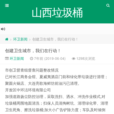
山西垃圾桶
环卫新闻
创建卫生城市，我们在行动！
>
>
创建卫生城市，我们在行动！
环卫新闻
7年前 (2019-06-04)
1298次浏览
市创卫督查组督查问题整改情况
已对长江商务会馆、夏威夷酒店门前和绿化带垃圾进行清理；
聚圆火锅店、大连亮歌海鲜坊前油污已清理。
开发区中环洁环境有限公司
加强道路扬尘防控治理，采取洗扫、洒水、冲洗作业模式,对
垃圾桶周围地面清洗；扫保人员清掏树坑、清理绿化带、清理
卫生死角、擦洗垃圾桶;加大小广告铲除力度；车队及时倾倒