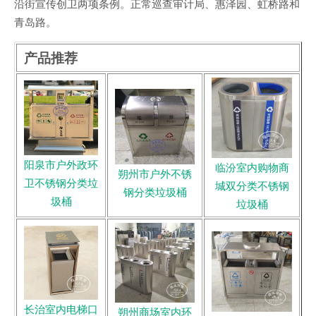
沿街宣传创卫两项条例。正常巡查审计局、惠泽园、虹桥路和
青岛路。
产品推荐
阳泉市户外政环
临汾室内购物商
朔州市户外不锈
卫不锈钢分类垃
城双分类不锈钢
钢分类垃圾桶
圾桶
垃圾桶
长治室内电梯口
朔州商场室内环