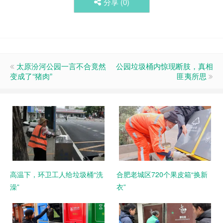
分享 (
0
)
太原汾河公园一言不合竟然
公园垃圾桶内惊现断肢，真相
变成了“猪肉”
匪夷所思
高温下，环卫工人给垃圾桶“洗
合肥老城区720个果皮箱“换新
澡”
衣”