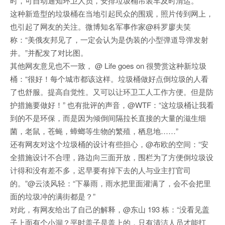
时，可自动通知环卫人员，安排垃圾桶吊装车及时清运。
这种新造型的垃圾桶在当地引起民众的围观，照片传到网上，
也引起了网友的关注。微博知名军事作家@科罗廖夫笑
称：“美俄友邦见了，一定会认为是伪装的小型弹道导弹发射
井。”并配发了对比图。
其他网友意见也不一致， @ Life goes on 很赞赏这种新垃圾
桶：“很好！每个城市都该这样。垃圾桶做好点倒垃圾的人看
了也舒服。提高自觉性。又可以让环卫工人工作方便。但是防
护措施要做好！” 也有批评的声音，@WTF：“这垃圾桶让我看
到的不是环保，而是因为倾倒间隔拉长直接的大量的滋生细
菌，老鼠，苍蝇，蟑螂等生物的繁殖，栖息地……”
还有网友对这个垃圾桶的设计有些担心，@布欧的空间：“安
全措施设计不合理，路边向三面开放，围栏为了方便倒垃圾设
计得和没有差不多，迟早要有掉下去的人与业主打官司
的。”@云淡风轻：“下暴雨，雨水把里面灌满了，会不会把里
面的垃圾冲的满街都是？”
对此，有网友给出了自己的解释，@东山 193 栋：“没看见盖
子上面有个小洞？平时盖子是盖上的，只有清洁人员才能打