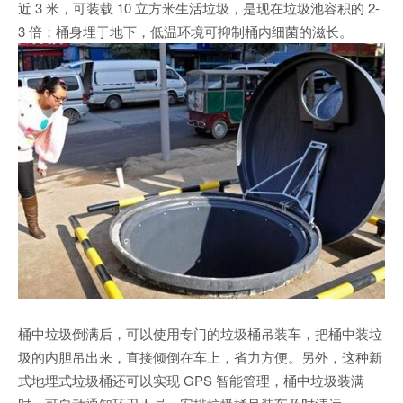
近 3 米，可装载 10 立方米生活垃圾，是现在垃圾池容积的 2-
3 倍；桶身埋于地下，低温环境可抑制桶内细菌的滋长。
桶中垃圾倒满后，可以使用专门的垃圾桶吊装车，把桶中装垃
圾的内胆吊出来，直接倾倒在车上，省力方便。另外，这种新
式地埋式垃圾桶还可以实现 GPS 智能管理，桶中垃圾装满