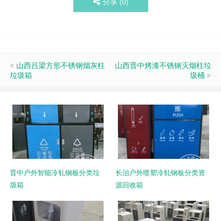
分享 (
0
)
山西吕梁方形不锈钢烟灰柱
山西晋中烤漆不锈钢灭烟柱垃
垃圾箱
圾桶
晋中户外智能冷轧钢板分类垃
长治户外喷塑冷轧钢板分类资
圾箱
源回收箱