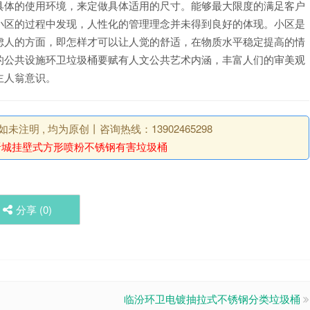
具体的使用环境，来定做具体适用的尺寸。能够最大限度的满足客户
小区的过程中发现，人性化的管理理念并未得到良好的体现。小区是
虑人的方面，即怎样才可以让人觉的舒适，在物质水平稳定提高的情
的公共设施环卫垃圾桶要赋有人文公共艺术内涵，丰富人们的审美观
主人翁意识。
明 , 均为原创丨咨询热线：13902465298
晋城挂壁式方形喷粉不锈钢有害垃圾桶
分享 (
0
)
临汾环卫电镀抽拉式不锈钢分类垃圾桶