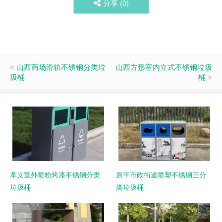
分享 (
0
)
山西商场滑轨不锈钢分类垃
山西方形室内立式不锈钢垃圾
圾桶
桶
孝义室外喷粉烤漆不锈钢分类
原平市政街道喷塑不锈钢三分
垃圾桶
类垃圾桶