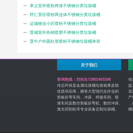
孝义室外喷粉烤漆不锈钢分类垃圾桶
怀仁景区喷粉两连体不锈钢分类垃圾桶
运城物业小区喷粉不锈钢分类垃圾桶
晋城室外热销喷塑不锈钢分类垃圾桶
晋中户外圆柱形喷粉不锈钢垃圾桶单筒
关于我们
咨询热线：刘先生13902465298
传
传志环保是金属垃圾桶垃圾箱果皮箱
盆
优质供应商，拥有大型现代化作业的
花
剪板折弯车间、冲床、焊接车间、喷
产
漆车间及数控剪板折弯机、数控冲床、
，
激光切割机等专业设备定制垃圾桶。
桶