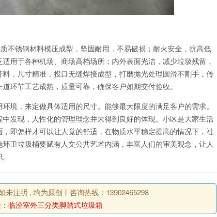
304#优质不锈钢材料模压成型，坚固耐用，不易破损；耐火安全，抗高低
泛适用于各种机场、商场高档场所；内外表面光洁，减少垃圾残留，
开料，尺寸精准，投口无缝焊接成型，打磨抛光处理圆滑不割手，传
一道环节工艺成熟，质量可靠，确保客户如期交付验收。
用环境，来定做具体适用的尺寸。能够最大限度的满足客户的需求。
程中发现，人性化的管理理念并未得到良好的体现。小区是大家生活
面，即怎样才可以让人觉的舒适，在物质水平稳定提高的情况下，社
施环卫垃圾桶要赋有人文公共艺术内涵，丰富人们的审美观念，让人
识。
明 , 均为原创丨咨询热线：13902465298
接：
临汾室外三分类脚踏式垃圾箱