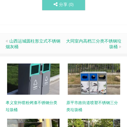
分享 (
0
)
山西运城圆柱形立式不锈钢
大同室内高档三分类不锈钢垃
烟灰桶
圾桶
孝义室外喷粉烤漆不锈钢分类
原平市政街道喷塑不锈钢三分
垃圾桶
类垃圾桶