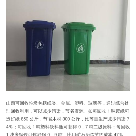
山西可回收垃圾包括纸类、金属、塑料、玻璃等，通过综合处
理回收利用，可以减少污染，节省资源。如每回收 1 吨废纸可
造好纸 850 公斤，节省木材 300 公斤，比等量生产减少污染 7
4％；每回收 1 吨塑料饮料瓶可获得 0．7 吨二级原料；每回收
1 吨废钢铁可炼好钢 0．9 吨，比用矿石冶炼节约成本 47％，