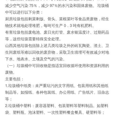
减少空气污染 75％，减少 97％的水污染和固体废物。 垃圾桶
中可以进行以下分类：
厨房垃圾包括剩菜剩饭、骨头、菜根菜叶等食品类废物，经生
物技术就地处理堆肥，每吨可生产 0．3 吨有机肥料。
有害垃圾包括废电池、废日光灯管、废水银温度计、过期药品
等，这些垃圾需要特殊安全处理。
山西其他垃圾包括除上述几类垃圾之外的砖瓦陶瓷、渣土、卫
生间废纸等难以回收的废弃物，采取卫生填埋可有效减少对地
下水、地表水、土壤及空气的污染。
（一）垃圾桶中可回收物是指适宜回收循环使用和资源利用的
废物。
主要包括：
1.垃圾桶中纸类：未严重玷污的文字用纸、包装用纸和其他纸
制品等。如报纸、各种包装纸、办公用纸、广告纸片、旧杂志
等；
2.垃圾桶中塑料：废容器塑料、包装塑料等塑料制品。如塑料
袋、塑料瓶、泡沫塑料、一次性塑料餐盒餐具、硬塑料等；