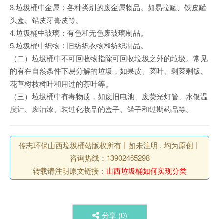
3.垃圾桶中金属：各种类别的废金属物品。如易拉罐、铁皮罐
头盒、铅皮牙膏皮等。
4.垃圾桶中玻璃：有色和无色废玻璃制品。
5.垃圾桶中织物：旧纺织衣物和纺织制品。
（二）垃圾桶中不可回收物指除可回收垃圾之外的垃圾。常见
的有在自然条件下易分解的垃圾，如果皮、菜叶、剩菜剩饭、
花草树枝树叶和用过的茶叶等。
（三）垃圾桶中有毒物质，如废旧电池、废荧光灯管、水银温
度计、废油漆、装过化妆品的盒子、罐子和过期药品等。
传志环保山西垃圾桶站版权所有丨如未注明 , 均为原创丨
咨询热线：13902465298
转载请注明原文链接：
山西垃圾桶如何实现分类
分享 (
0
)