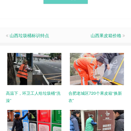
山西垃圾桶标识特点
山西果皮箱价格
高温下，环卫工人给垃圾桶“洗
合肥老城区720个果皮箱“换新
澡”
衣”